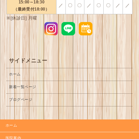
15:00～18:30
／
〇
〇
／
〇
〇
／
／
（最終受付18:00）
[休診日] 月曜
サイドメニュー
ホーム
新着一覧ページ
ブログページ
ホーム
医院案内